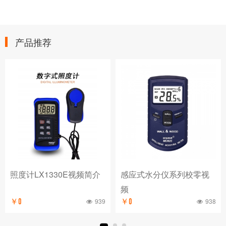
产品推荐
照度计LX1330E视频简介
感应式水分仪系列校零视
频
939
938
￥0
￥0